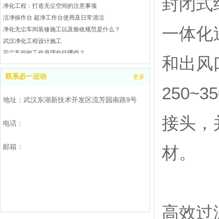
封闭式
净化工程：打造无尘空间的注意事项
洁净操作台 超净工作台使用及日常清洁
一体化
净化无尘车间装修施工以及验收规范是什么？
武汉净化工程设计施工
完尘车间的工作原理包括哪些？
和出风
武汉完尘车间是什么？处理工业废气和废水
武汉洁净操作台操作指南
联系必一运动
更多
250
洁净工作台的校准及注意事项
地址：武汉东湖新技术开发区流芳园南路9号
武汉空气净化工程是什么
洁净工作台的校准及注意事项
接头，
电话：
如何处理净化工程
无尘车间风速和风量的检测
邮箱：
洁净厂房净化空气的几种方法
材。
武汉洁净棚参考
无尘净化车间需要控制湿度么？
净化无尘车间的目的是什么
高效过