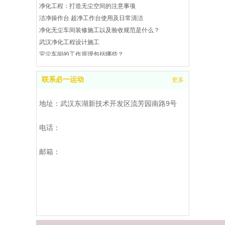
净化工程：打造无尘空间的注意事项
洁净操作台 超净工作台使用及日常清洁
净化无尘车间装修施工以及验收规范是什么？
武汉净化工程设计施工
完尘车间的工作原理包括哪些？
武汉完尘车间是什么？处理工业废气和废水
武汉洁净操作台操作指南
联系必一运动
更多
洁净工作台的校准及注意事项
武汉空气净化工程是什么
地址：武汉东湖新技术开发区流芳园南路9号
洁净工作台的校准及注意事项
如何处理净化工程
电话：
无尘车间风速和风量的检测
洁净厂房净化空气的几种方法
邮箱：
武汉洁净棚参考
无尘净化车间需要控制湿度么？
净化无尘车间的目的是什么