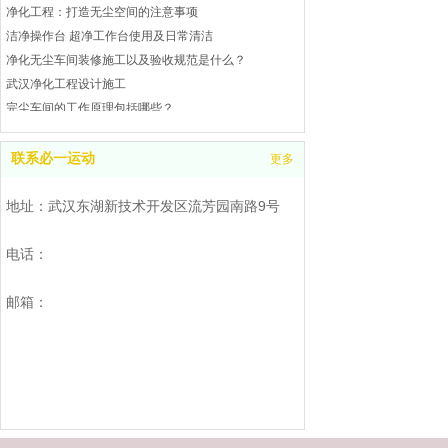
净化工程：打造无尘空间的注意事项
洁净操作台 超净工作台使用及日常清洁
净化无尘车间装修施工以及验收规范是什么？
武汉净化工程设计施工
完尘车间的工作原理包括哪些？
武汉完尘车间是什么？处理工业废气和废水
武汉洁净操作台操作指南
联系必一运动
更多
洁净工作台的校准及注意事项
武汉空气净化工程是什么
地址：武汉东湖新技术开发区流芳园南路9号
洁净工作台的校准及注意事项
如何处理净化工程
电话：
无尘车间风速和风量的检测
洁净厂房净化空气的几种方法
邮箱：
武汉洁净棚参考
无尘净化车间需要控制湿度么？
净化无尘车间的目的是什么