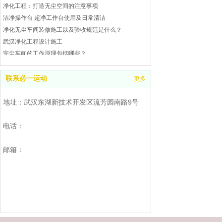
净化工程：打造无尘空间的注意事项
洁净操作台 超净工作台使用及日常清洁
净化无尘车间装修施工以及验收规范是什么？
武汉净化工程设计施工
完尘车间的工作原理包括哪些？
武汉完尘车间是什么？处理工业废气和废水
武汉洁净操作台操作指南
联系必一运动
更多
洁净工作台的校准及注意事项
武汉空气净化工程是什么
地址：武汉东湖新技术开发区流芳园南路9号
洁净工作台的校准及注意事项
如何处理净化工程
电话：
无尘车间风速和风量的检测
洁净厂房净化空气的几种方法
邮箱：
武汉洁净棚参考
无尘净化车间需要控制湿度么？
净化无尘车间的目的是什么