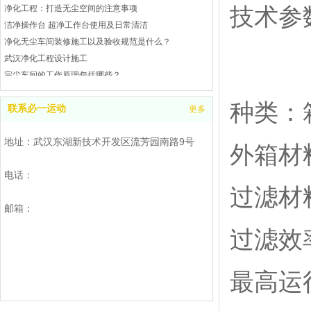
技术参
净化工程：打造无尘空间的注意事项
洁净操作台 超净工作台使用及日常清洁
净化无尘车间装修施工以及验收规范是什么？
武汉净化工程设计施工
完尘车间的工作原理包括哪些？
武汉完尘车间是什么？处理工业废气和废水
种类：
武汉洁净操作台操作指南
联系必一运动
更多
洁净工作台的校准及注意事项
地址：武汉东湖新技术开发区流芳园南路9号
武汉空气净化工程是什么
外箱材
洁净工作台的校准及注意事项
电话：
如何处理净化工程
过滤材料
无尘车间风速和风量的检测
邮箱：
洁净厂房净化空气的几种方法
武汉洁净棚参考
过滤效率
无尘净化车间需要控制湿度么？
净化无尘车间的目的是什么
最高运